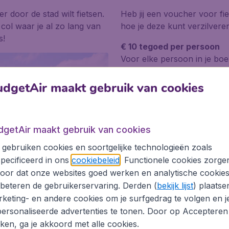
r door de stad wilt fietsen.
Heb jij een voucher voor fie
e col waar je al zo lang van
hoe je deze kunt verzilvere
s!
€ 10 tegoed per persoon
Voor elke persoon in je bo
waarde van € 10 voor het o
vouchercode(s) vind je terug
dgetAir maakt gebruik van cookies
ontvangen.
Bijvoorbeeld: Je hebt een b
In dat geval bevat je e-tick
dgetAir maakt gebruik van cookies
huurfietstegoed.
gebruiken cookies en soortgelijke technologieën zoals
pecificeerd in ons
cookiebeleid
. Functionele cookies zorge
Verzilver je voucher bij B
oor dat onze websites goed werken en analytische cookie
Je kunt je huurfietstegoed 
beteren de gebruikerservaring. Derden (
bekijk lijst
) plaatse
Hier kun je online een fiet
heen vliegt, tijdens de peri
keting- en andere cookies om je surfgedrag te volgen en j
door de vouchercode en je 
ersonaliseerde advertenties te tonen. Door op Accepteren
reserveringsproces op
de 
kken, ga je akkoord met alle cookies.