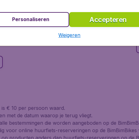
Veel gestelde vragen
Heb je vragen over het hure
s haast geen plek ter
Accepteren
Personaliseren
verzilveren van je voucher?
og, je kunt jouw fiets nu al
wordt. Zo niet, dan kun je 
rt van comfortabele
Weigeren
nele race- en
t is € 10 per persoon waard.
 en met de datum waarop je terug vliegt.
p alle bestemmingen die worden aangeboden op de BimBimBi
dig voor online huurfiets-reserveringen op de BimBimBikes 
ig op producten anders dan huurfiets-reserveringen op de 