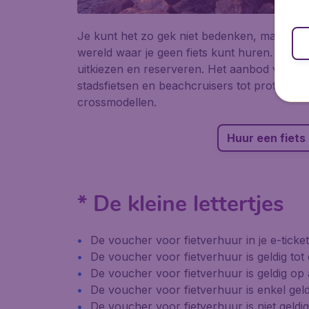
Je kunt het zo gek niet bedenken, maar er i
wereld waar je geen fiets kunt huren. Beter n
uitkiezen en reserveren. Het aanbod variee
stadsfietsen en beachcruisers tot professio
crossmodellen.
Huur een fiets
* De kleine lettertjes
De voucher voor fietverhuur in je e-ticke
De voucher voor fietverhuur is geldig tot
De voucher voor fietverhuur is geldig o
De voucher voor fietverhuur is enkel gel
De voucher voor fietverhuur is niet geld