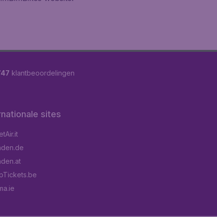
747
klantbeoordelingen
rnationale sites
Air.it
aden.de
aden.at
pTickets.be
a.ie