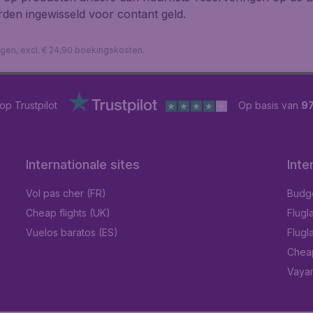
den ingewisseld voor contant geld.
lagen, excl. € 24,90 boekingskosten.
op Trustpilot
Op basis van
9
Internationale sites
Inte
Vol pas cher (FR)
Budget
Cheap flights (UK)
Flugl
Vuelos baratos (ES)
Flugl
Chea
Vayam