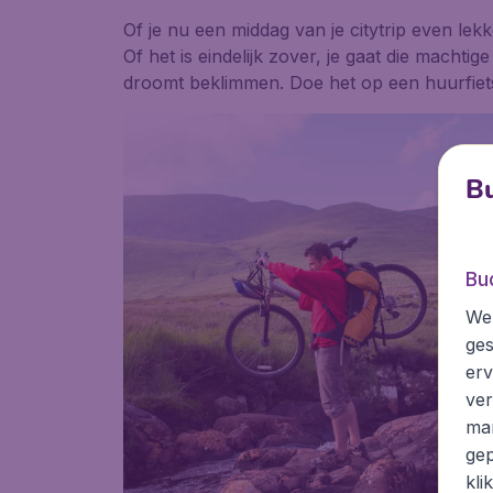
Of je nu een middag van je citytrip even lekke
Of het is eindelijk zover, je gaat die machtig
droomt beklimmen. Doe het op een huurfiet
Bu
Bu
We 
ges
erv
ver
mar
gep
kli