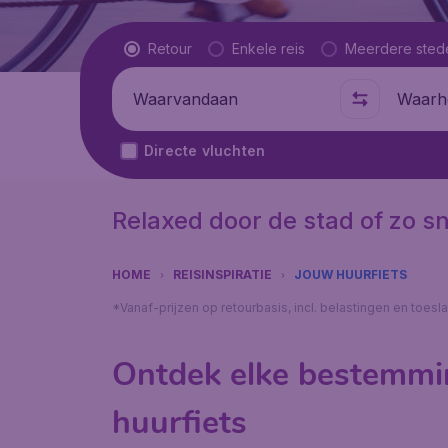
Vluchttype
Retour
Enkele reis
Meerdere sted
Waarvandaan
Waarhe
Directe vluchten
Relaxed door de stad of zo sn
HOME
REISINSPIRATIE
JOUW HUURFIETS
*Vanaf-prijzen op retourbasis, incl. belastingen en toes
Ontdek elke bestemmi
huurfiets