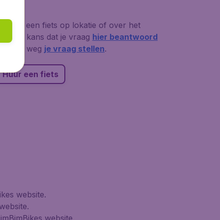
n van een fiets op lokatie of over het
 Grote kans dat je vraag
hier beantwoord
via deze weg
je vraag stellen
.
Huur een fiets
kes website.
website.
BimBimBikes website.