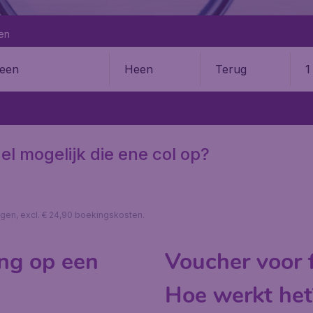
en
Heen
Terug
1
en
el mogelijk die ene col op?
lagen, excl. € 24,90 boekingskosten.
ng op een
Voucher voor f
Hoe werkt het