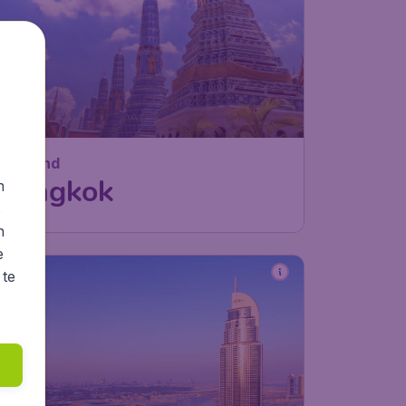
Thailand
Bangkok
n
s
n
e
 te
7