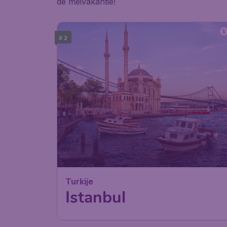
de meivakantie!
# 2
Turkije
Istanbul