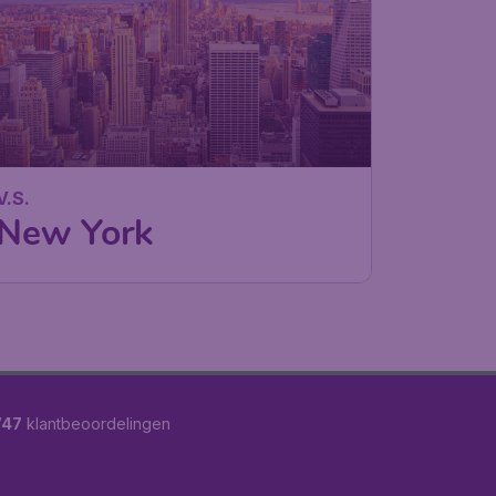
V.S.
New York
747
klantbeoordelingen