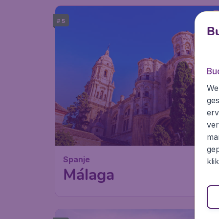
# 5
Bu
Bu
We 
ges
erv
ver
mar
gep
Spanje
kli
Málaga