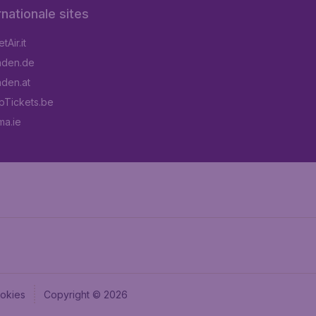
rnationale sites
Air.it
aden.de
aden.at
pTickets.be
a.ie
okies
Copyright © 2026