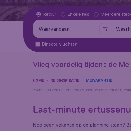
Vluchttype
Retour
Enkele reis
Meerdere sted
Waarvandaan
Waarhe
Directe vluchten
Vlieg voordelig tijdens de Me
HOME
REISINSPIRATIE
MEIVAKANTIE
*Vanaf-prijzen op retourbasis, incl. belastingen en toes
Last-minute ertussenu
Nog geen vakantie op de planning staan? Be