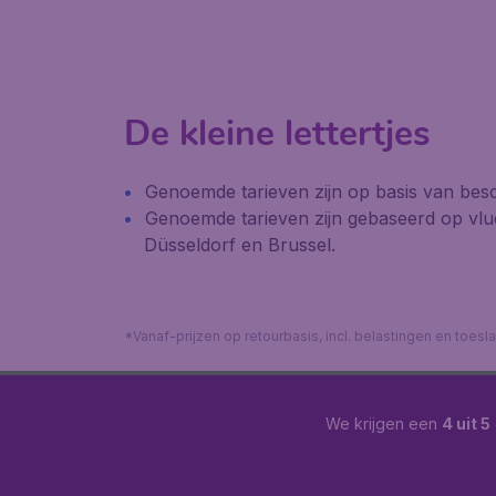
De kleine lettertjes
Genoemde tarieven zijn op basis van besc
Genoemde tarieven zijn gebaseerd op vl
Düsseldorf en Brussel.
*Vanaf-prijzen op retourbasis, incl. belastingen en toes
We krijgen een
4 uit 5