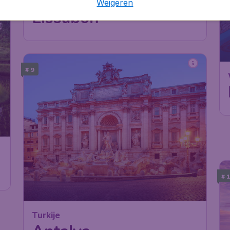
Portugal
Weigeren
Lissabon
# 9
# 
Turkije