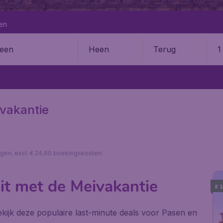
en
Heen
Terug
1
en
ivakantie
lagen, excl. € 24,90 boekingskosten.
it met de Meivakantie
# 
kijk deze populaire last-minute deals voor Pasen en