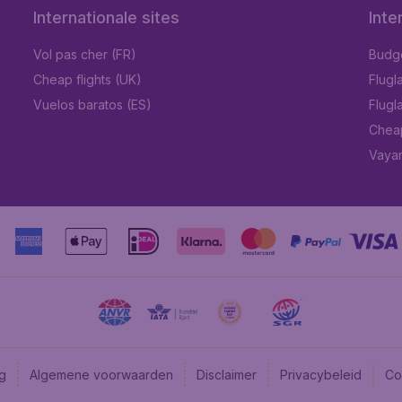
Internationale sites
Inte
Vol pas cher (FR)
Budget
Cheap flights (UK)
Flugl
Vuelos baratos (ES)
Flugl
Chea
Vayam
ng
Algemene voorwaarden
Disclaimer
Privacybeleid
Co