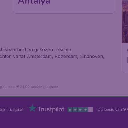
Antalya
hikbaarheid en gekozen reisdata.
uchten vanaf Amsterdam, Rotterdam, Eindhoven,
lagen, excl. € 24,90 boekingskosten.
op Trustpilot
Op basis van
9