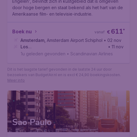
Engelen', bevindt zich in kustgebied dat is omgeven
door hoge bergen en staat bekend als het hart van de
Amerikaanse film- en televisie-industrie.
611
*
Boek nu
€
vanaf
Amsterdam
,
Amsterdam Airport Schiphol
• 02 nov
Los
• 11 nov
Angeles
,
Internationale luchthaven van Los Angeles
1u geleden gevonden
•
Scandinavian Airlines
Dit is het laagste tarief gevonden in de laatste 24 uur door
bezoekers van BudgetAir.nl en is excl € 24,90 boekingskosten.
Meer info
Sao Paulo