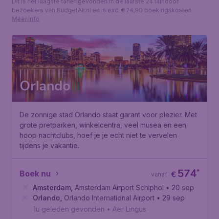
Dit is het laagste tarief gevonden in de laatste 24 uur door
bezoekers van BudgetAir.nl en is excl € 24,90 boekingskosten.
Meer info
Orlando
De zonnige stad Orlando staat garant voor plezier. Met
grote pretparken, winkelcentra, veel musea en een
hoop nachtclubs, hoef je je echt niet te vervelen
tijdens je vakantie.
574
*
Boek nu
€
vanaf
Amsterdam
,
Amsterdam Airport Schiphol
• 20 sep
Orlando
,
Orlando International Airport
• 29 sep
1u geleden gevonden
•
Aer Lingus