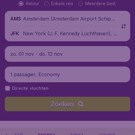
Retour
Enkele reis
Meerdere best.
Amsterdam (Amsterdam Airport Schipho
AMS
l), Nederland
New York (J. F. Kennedy Luchthaven), V
JFK
erenigde Staten
zo. 01 nov - do. 12 nov
1 passagier, Economy
Directe vluchten
Zoeken
AZIË
AMERIKA
AFRIKA
OCEANIË