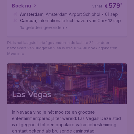
579
*
Boek nu
€
vanaf
Amsterdam
,
Amsterdam Airport Schiphol
• 01 sep
Cancún
,
Internationale luchthaven van Cancún
• 12 sep
1u geleden gevonden
•
Dit is het laagste tarief gevonden in de laatste 24 uur door
bezoekers van BudgetAir.nl en is excl € 24,90 boekingskosten.
Meer info
Las Vegas
In Nevada vind je hét mooiste en grootste
entertainmentparadijs ter wereld: Las Vegas! Deze stad
is uitgegroeid tot een populaire vakantiebestemming
en staat bekend als bruisende casinostad.