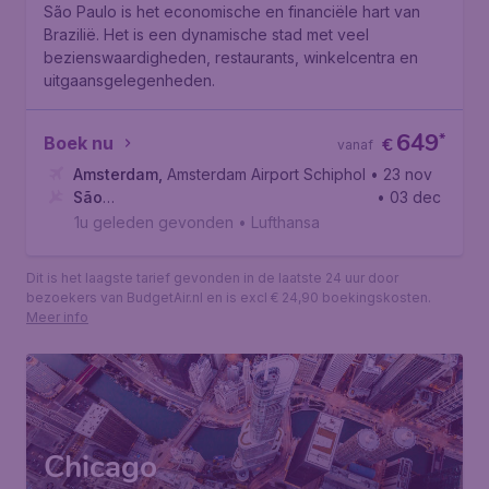
São Paulo is het economische en financiële hart van
Brazilië. Het is een dynamische stad met veel
bezienswaardigheden, restaurants, winkelcentra en
uitgaansgelegenheden.
649
*
Boek nu
€
vanaf
Amsterdam
,
Amsterdam Airport Schiphol
• 23 nov
São
• 03 dec
Paulo
,
Aeroporto Internacional de São Paulo-Guarulhos
1u geleden gevonden
•
Lufthansa
Dit is het laagste tarief gevonden in de laatste 24 uur door
bezoekers van BudgetAir.nl en is excl € 24,90 boekingskosten.
Meer info
Chicago