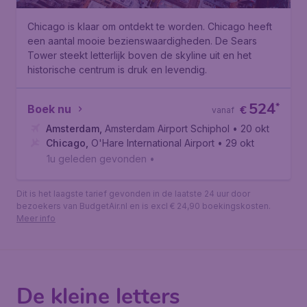
Chicago is klaar om ontdekt te worden. Chicago heeft
een aantal mooie bezienswaardigheden. De Sears
Tower steekt letterlijk boven de skyline uit en het
historische centrum is druk en levendig.
524
*
Boek nu
€
vanaf
Amsterdam
,
Amsterdam Airport Schiphol
• 20 okt
Chicago
,
O'Hare International Airport
• 29 okt
1u geleden gevonden
•
Dit is het laagste tarief gevonden in de laatste 24 uur door
bezoekers van BudgetAir.nl en is excl € 24,90 boekingskosten.
Meer info
De kleine letters