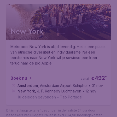
New York
Metropool New York is altijd levendig. Het is een plaats
van etnische diversiteit en individualisme. Na een
eerste reis naar New York wil je sowieso een keer
terug naar de Big Apple.
492
*
Boek nu
€
vanaf
Amsterdam
,
Amsterdam Airport Schiphol
• 01 nov
New York
,
J. F. Kennedy Luchthaven
• 12 nov
1u geleden gevonden
•
Tap Portugal
Dit is het laagste tarief gevonden in de laatste 24 uur door
bezoekers van BudgetAir.nl en is excl € 24,90 boekingskosten.