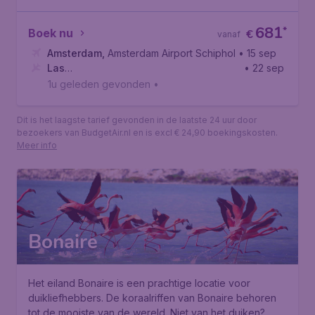
681
*
Boek nu
€
vanaf
Amsterdam
,
Amsterdam Airport Schiphol
• 15 sep
Las
• 22 sep
Vegas
,
Harry Reid International Airport
1u geleden gevonden
•
Dit is het laagste tarief gevonden in de laatste 24 uur door
bezoekers van BudgetAir.nl en is excl € 24,90 boekingskosten.
Meer info
Bonaire
Het eiland Bonaire is een prachtige locatie voor
duikliefhebbers. De koraalriffen van Bonaire behoren
tot de mooiste van de wereld. Niet van het duiken?