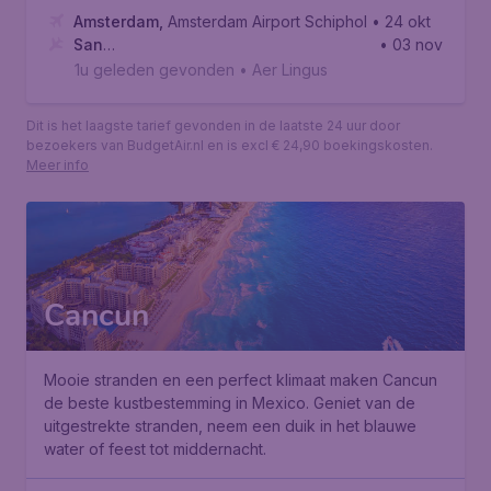
Amsterdam
,
Amsterdam Airport Schiphol
• 24 okt
San
• 03 nov
Francisco
,
Internationale luchthaven van San Francisco
1u geleden gevonden
•
Aer Lingus
Dit is het laagste tarief gevonden in de laatste 24 uur door
bezoekers van BudgetAir.nl en is excl € 24,90 boekingskosten.
Meer info
Cancun
Mooie stranden en een perfect klimaat maken Cancun
de beste kustbestemming in Mexico. Geniet van de
uitgestrekte stranden, neem een duik in het blauwe
water of feest tot middernacht.