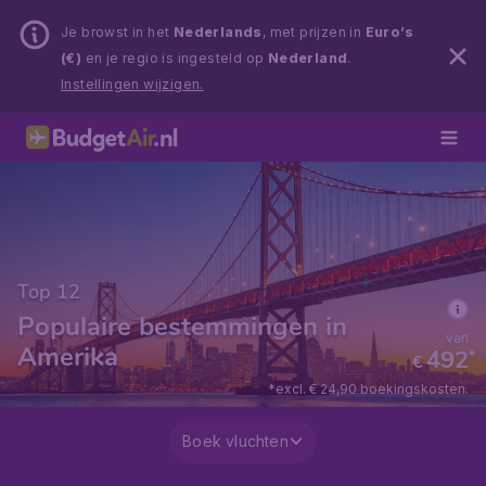
Je browst in het
Nederlands
, met prijzen in
Euro’s
(€)
en je regio is ingesteld op
Nederland
.
Instellingen wijzigen.
Top 12
Populaire bestemmingen in
van
Amerika
492
*
€
*excl. € 24,90 boekingskosten.
Boek vluchten