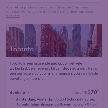
Dit is het laagste tarief gevonden in de laatste 24 uur door
bezoekers van BudgetAir.nl en is excl € 24,90 boekingskosten.
Meer info
Toronto
Toronto is een bruisende metropool met vele
wolkenkrabbers, evenals tal van stedelijk groen. Het is
een perfecte stad voor allerlei mensen, zoals de lokale
bevolking en toeristen.
370
*
Boek nu
€
vanaf
Amsterdam
,
Amsterdam Airport Schiphol
• 25 sep
Toronto
,
Internationale luchthaven Toronto Pearson
• 04 okt