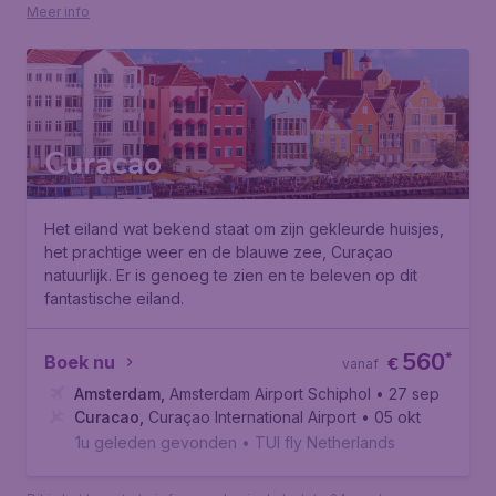
Meer info
Curacao
Het eiland wat bekend staat om zijn gekleurde huisjes,
het prachtige weer en de blauwe zee, Curaçao
natuurlijk. Er is genoeg te zien en te beleven op dit
fantastische eiland.
560
*
Boek nu
€
vanaf
Amsterdam
,
Amsterdam Airport Schiphol
• 27 sep
Curacao
,
Curaçao International Airport
• 05 okt
1u geleden gevonden
•
TUI fly Netherlands