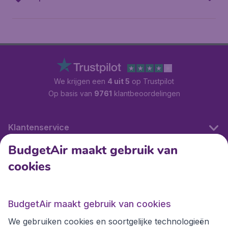
We krijgen een
4 uit 5
op Trustpilot
Op basis van
9761
klantbeoordelingen
Klantenservice
BudgetAir maakt gebruik van
cookies
Internationale sites
Internationale sites
BudgetAir maakt gebruik van cookies
We gebruiken cookies en soortgelijke technologieën