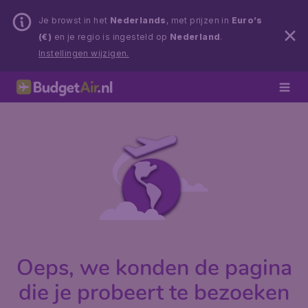
Je browst in het
Nederlands
, met prijzen in
Euro’s
(€)
en je regio is ingesteld op
Nederland
.
Instellingen wijzigen.
Oeps, we konden de pagina
die je probeert te bezoeken