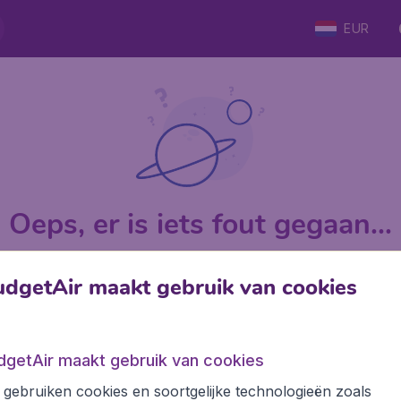
EUR
Oeps, er is iets fout gegaan...
dgetAir maakt gebruik van cookies
op Trustpilot
Op basis van
9
dgetAir maakt gebruik van cookies
Internationale sites
Inte
gebruiken cookies en soortgelijke technologieën zoals