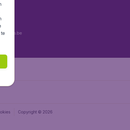
n
Air.it
s
aden.de
n
aden.at
e
 te
pTickets.be
a.ie
okies
Copyright © 2026