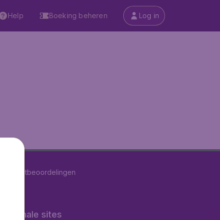
Help
Boeking beheren
Log in
747
klantbeoordelingen
rnationale sites