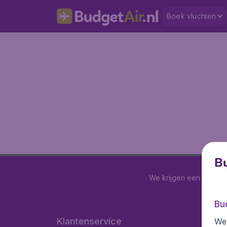
Boek vluchten
Bu
We krijgen een
4 uit 5
Bu
Klantenservice
We 