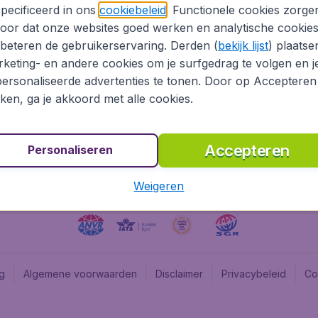
pecificeerd in ons
cookiebeleid
. Functionele cookies zorge
Vol pas cher (FR)
Budget
oor dat onze websites goed werken en analytische cookie
Cheap flights (UK)
Flugl
beteren de gebruikerservaring. Derden (
bekijk lijst
) plaatse
Vuelos baratos (ES)
Flugl
keting- en andere cookies om je surfgedrag te volgen en j
ersonaliseerde advertenties te tonen. Door op Accepteren
Chea
kken, ga je akkoord met alle cookies.
Vayam
Accepteren
Personaliseren
Weigeren
ng
Algemene voorwaarden
Disclaimer
Privacybeleid
Co