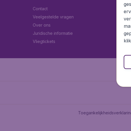
ges
Contact
erv
Veelgestelde vragen
ver
Over ons
mar
gep
Juridische informatie
kli
Vliegtickets
Toegankelijkheidsverklari