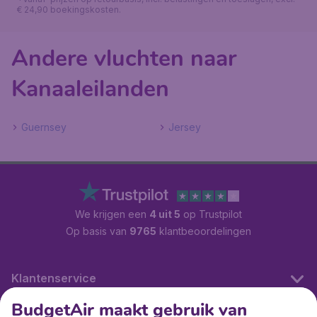
€ 24,90 boekingskosten.
Andere vluchten naar
Kanaaleilanden
Guernsey
Jersey
We krijgen een
4 uit 5
op Trustpilot
Op basis van
9765
klantbeoordelingen
Klantenservice
BudgetAir maakt gebruik van