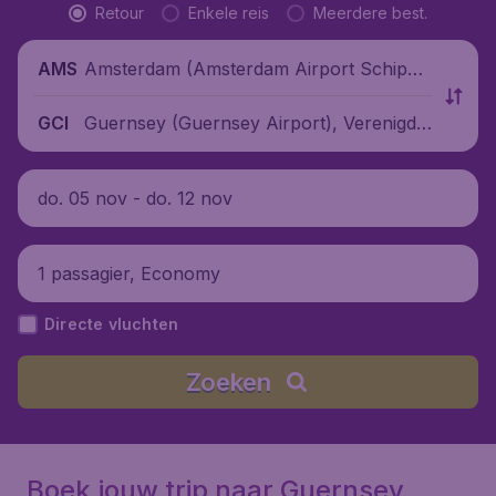
Retour
Enkele reis
Meerdere best.
Amsterdam (Amsterdam Airport Schipho
AMS
l), Nederland
Guernsey (Guernsey Airport), Verenigd
GCI
Koninkrijk
do. 05 nov - do. 12 nov
1 passagier, Economy
Directe vluchten
Zoeken
Boek jouw trip naar Guernsey