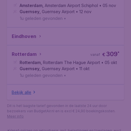
Amsterdam
,
Amsterdam Airport Schiphol
• 05 nov
Guernsey
,
Guernsey Airport
• 12 nov
1u geleden gevonden
•
Eindhoven
309
*
Rotterdam
€
vanaf
Rotterdam
,
Rotterdam The Hague Airport
• 05 okt
Guernsey
,
Guernsey Airport
• 11 okt
1u geleden gevonden
•
Bekijk alle
Dit is het laagste tarief gevonden in de laatste 24 uur door
bezoekers van BudgetAir.nl en is excl € 24,90 boekingskosten.
Meer info
*Vanaf-prijzen op retourbasis, incl. belastingen en toeslagen, excl.