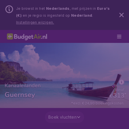
Je browst in het
Nederlands
, met prijzen in
Euro’s
(€)
en je regio is ingesteld op
Nederland
.
Instellingen wijzigen.
Kanaaleilanden
Vanaf
Guernsey
313
*
€
*excl. € 24,90 boekingskosten.
Boek vluchten