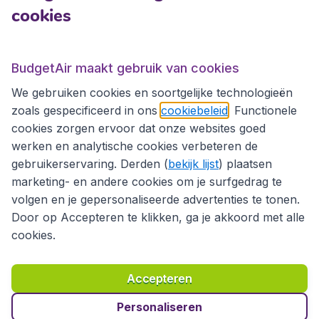
cookies
Internationale sites
Internationale sites
BudgetAir maakt gebruik van cookies
We gebruiken cookies en soortgelijke technologieën
zoals gespecificeerd in ons
cookiebeleid
. Functionele
cookies zorgen ervoor dat onze websites goed
werken en analytische cookies verbeteren de
gebruikerservaring. Derden (
bekijk lijst
) plaatsen
marketing- en andere cookies om je surfgedrag te
volgen en je gepersonaliseerde advertenties te tonen.
Door op Accepteren te klikken, ga je akkoord met alle
cookies.
Toegankelijkheidsverklaring
Algemene voorwaarden
Disclaimer
Privacybeleid
Cookies
Accepteren
Copyright © 2026
Personaliseren