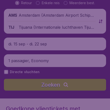
Retour
Enkele reis
Meerdere best.
Amsterdam (Amsterdam Airport Schipho
AMS
l), Nederland
Tijuana (Internationale luchthaven Tijuan
TIJ
a), Mexico
di. 15 sep - di. 22 sep
1 passagier, Economy
Directe vluchten
Zoeken
Goedkope vliegtickets met