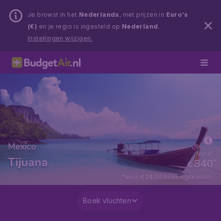
Je browst in het
Nederlands
, met prijzen in
Euro’s
(€)
en je regio is ingesteld op
Nederland
.
Instellingen wijzigen.
Mexico
Vanaf
Tijuana
840
*
€
*excl. € 24,90 boekingskosten.
Boek vluchten