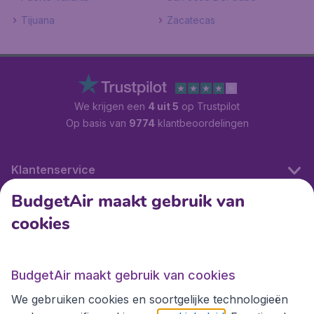
Tijuana
Zacatecas
We krijgen een
4 uit 5
op Trustpilot
Op basis van
9774
klantbeoordelingen
Klantenservice
BudgetAir maakt gebruik van
cookies
Internationale sites
Internationale sites
BudgetAir maakt gebruik van cookies
We gebruiken cookies en soortgelijke technologieën