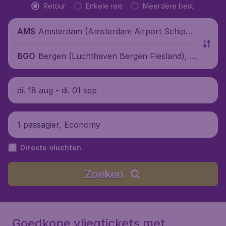
Retour
Enkele reis
Meerdere best.
Amsterdam (Amsterdam Airport Schipho
AMS
l), Nederland
Bergen (Luchthaven Bergen Flesland), N
BGO
oorwegen
di. 18 aug - di. 01 sep
1 passagier, Economy
Directe vluchten
Zoeken
Goedkope vliegtickets met