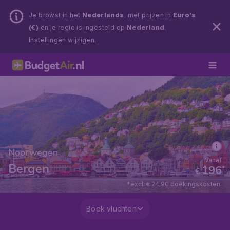
Je browst in het
Nederlands
, met prijzen in
Euro’s
(€)
en je regio is ingesteld op
Nederland
.
Instellingen wijzigen.
Noorwegen
Vanaf
Bergen
196
*
€
*excl. € 24,90 boekingskosten.
Boek vluchten