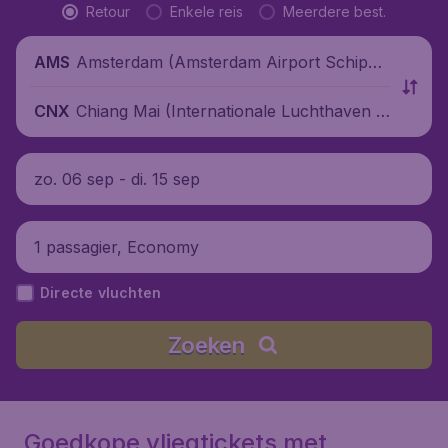
Retour
Enkele reis
Meerdere best.
Amsterdam (Amsterdam Airport Schipho
AMS
l), Nederland
Chiang Mai (Internationale Luchthaven C
CNX
hiang Mai), Thailand
zo. 06 sep - di. 15 sep
1 passagier, Economy
Directe vluchten
Zoeken
Goedkope vliegtickets met