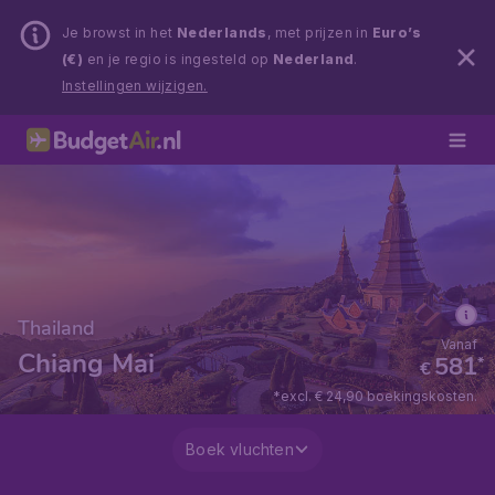
Je browst in het
Nederlands
, met prijzen in
Euro’s
(€)
en je regio is ingesteld op
Nederland
.
Instellingen wijzigen.
Thailand
Vanaf
Chiang Mai
581
*
€
*excl. € 24,90 boekingskosten.
Boek vluchten