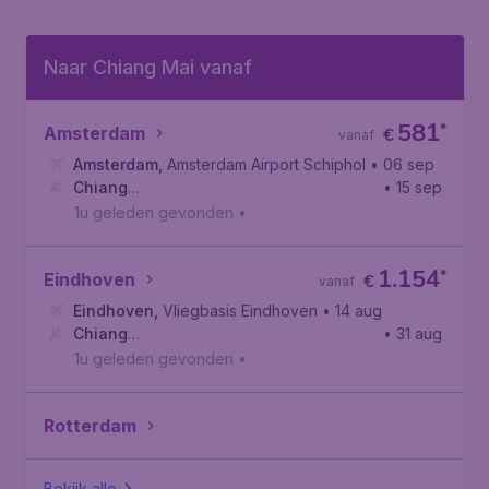
Naar Chiang Mai vanaf
581
*
Amsterdam
€
vanaf
Amsterdam
,
Amsterdam Airport Schiphol
• 06 sep
Chiang
• 15 sep
Mai
,
Internationale Luchthaven Chiang Mai
1u geleden gevonden
•
1.154
*
Eindhoven
€
vanaf
Eindhoven
,
Vliegbasis Eindhoven
• 14 aug
Chiang
• 31 aug
Mai
,
Internationale Luchthaven Chiang Mai
1u geleden gevonden
•
Rotterdam
Bekijk alle