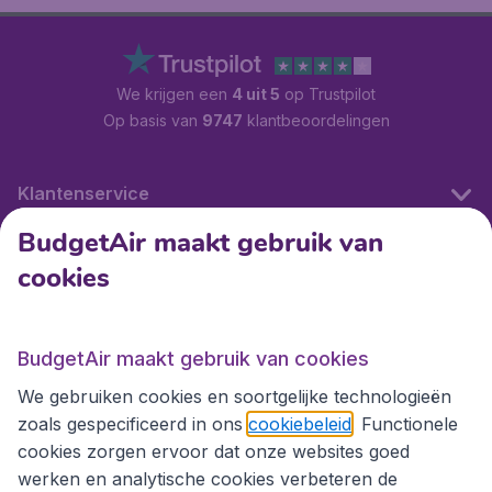
We krijgen een
4 uit 5
op Trustpilot
Op basis van
9747
klantbeoordelingen
Klantenservice
BudgetAir maakt gebruik van
cookies
Internationale sites
Internationale sites
BudgetAir maakt gebruik van cookies
We gebruiken cookies en soortgelijke technologieën
zoals gespecificeerd in ons
cookiebeleid
. Functionele
cookies zorgen ervoor dat onze websites goed
werken en analytische cookies verbeteren de