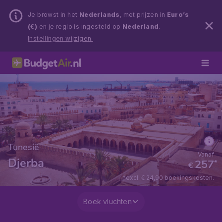
Je browst in het
Nederlands
, met prijzen in
Euro’s
(€)
en je regio is ingesteld op
Nederland
.
Instellingen wijzigen.
Tunesië
Vanaf
Djerba
257
*
€
*excl. € 24,90 boekingskosten.
Boek vluchten