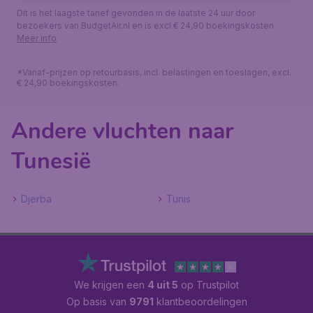
Dit is het laagste tarief gevonden in de laatste 24 uur door
bezoekers van BudgetAir.nl en is excl € 24,90 boekingskosten.
Meer info
*Vanaf-prijzen op retourbasis, incl. belastingen en toeslagen, excl.
€ 24,90 boekingskosten.
Andere vluchten naar
Tunesië
Djerba
Tunis
We krijgen een
4 uit 5
op Trustpilot
Op basis van
9791
klantbeoordelingen