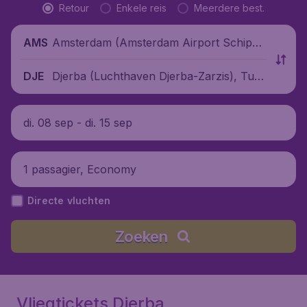
Retour
Enkele reis
Meerdere best.
Amsterdam (Amsterdam Airport Schipho
AMS
l), Nederland
Djerba (Luchthaven Djerba-Zarzis), Tune
DJE
sië
di. 08 sep - di. 15 sep
1 passagier, Economy
Directe vluchten
Zoeken
Vliegtickets Djerba