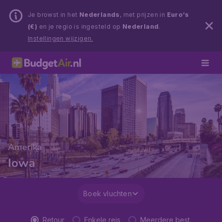
Je browst in het
Nederlands
, met prijzen in
Euro’s
(€)
en je regio is ingesteld op
Nederland
.
Instellingen wijzigen.
Amerika
Iowa
Boek vluchten
Retour
Enkele reis
Meerdere best.