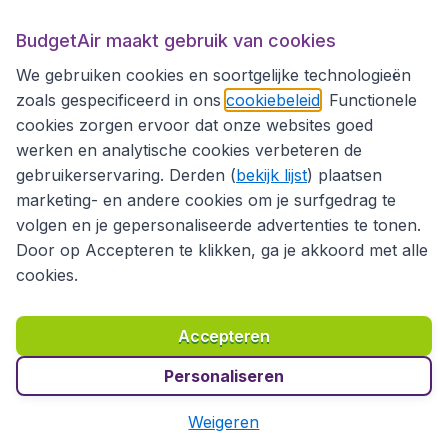
Internationale sites
BudgetAir maakt gebruik van cookies
We gebruiken cookies en soortgelijke technologieën
zoals gespecificeerd in ons
cookiebeleid
. Functionele
cookies zorgen ervoor dat onze websites goed
werken en analytische cookies verbeteren de
gebruikerservaring. Derden (
bekijk lijst
) plaatsen
marketing- en andere cookies om je surfgedrag te
volgen en je gepersonaliseerde advertenties te tonen.
Door op Accepteren te klikken, ga je akkoord met alle
cookies.
Toegankelijkheidsverklaring
Algemene voorwaarden
Disclaimer
Privacybeleid
Cookies
Accepteren
Copyright © 2026
Personaliseren
Weigeren