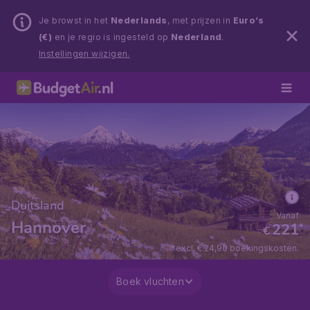
Je browst in het
Nederlands
, met prijzen in
Euro’s
(€)
en je regio is ingesteld op
Nederland
.
Instellingen wijzigen.
Duitsland
Vanaf
Hannover
221
*
€
*excl. € 24,90 boekingskosten.
Boek vluchten