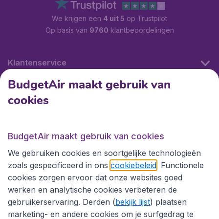
We krijgen een
4 uit 5
op Trustpilot
Op basis van
9760
klantbeoordelingen
Klantenservice
BudgetAir maakt gebruik van
cookies
Internationale sites
Internationale sites
BudgetAir maakt gebruik van cookies
We gebruiken cookies en soortgelijke technologieën
zoals gespecificeerd in ons
cookiebeleid
. Functionele
cookies zorgen ervoor dat onze websites goed
werken en analytische cookies verbeteren de
gebruikerservaring. Derden (
bekijk lijst
) plaatsen
marketing- en andere cookies om je surfgedrag te