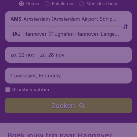
Retour
Enkele reis
Meerdere best.
Amsterdam (Amsterdam Airport Schipho
AMS
l), Nederland
Hannover (Flughafen Hannover-Langen
HAJ
hagen), Duitsland
zo. 22 nov - za. 28 nov
1 passagier, Economy
Directe vluchten
Zoeken
Boek jouw trip naar Hannover