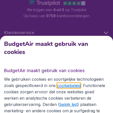
We krijgen een
4 uit 5
op Trustpilot
Op basis van
9758
klantbeoordelingen
Klantenservice
BudgetAir maakt gebruik van
cookies
Internationale sites
Internationale sites
BudgetAir maakt gebruik van cookies
We gebruiken cookies en soortgelijke technologieën
zoals gespecificeerd in ons
cookiebeleid
. Functionele
cookies zorgen ervoor dat onze websites goed
werken en analytische cookies verbeteren de
gebruikerservaring. Derden (
bekijk lijst
) plaatsen
marketing- en andere cookies om je surfgedrag te