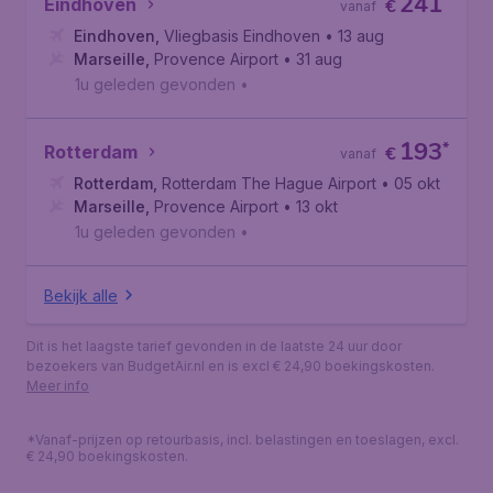
241
*
Eindhoven
€
vanaf
Eindhoven
,
Vliegbasis Eindhoven
• 13 aug
Marseille
,
Provence Airport
• 31 aug
1u geleden gevonden
•
193
*
Rotterdam
€
vanaf
Rotterdam
,
Rotterdam The Hague Airport
• 05 okt
Marseille
,
Provence Airport
• 13 okt
1u geleden gevonden
•
Bekijk alle
Dit is het laagste tarief gevonden in de laatste 24 uur door
bezoekers van BudgetAir.nl en is excl € 24,90 boekingskosten.
Meer info
*Vanaf-prijzen op retourbasis, incl. belastingen en toeslagen, excl.
€ 24,90 boekingskosten.