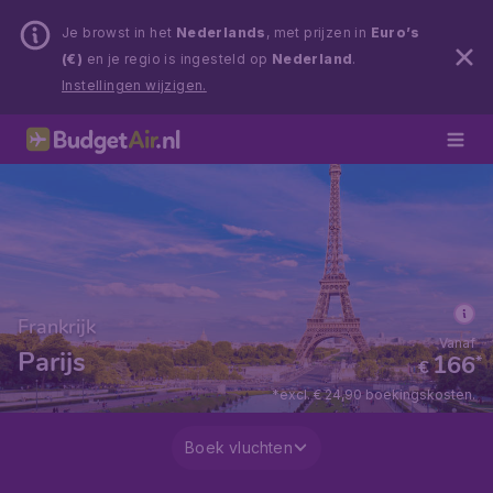
Je browst in het
Nederlands
, met prijzen in
Euro’s
(€)
en je regio is ingesteld op
Nederland
.
Instellingen wijzigen.
Frankrijk
Vanaf
Parijs
166
*
€
*excl. € 24,90 boekingskosten.
Boek vluchten