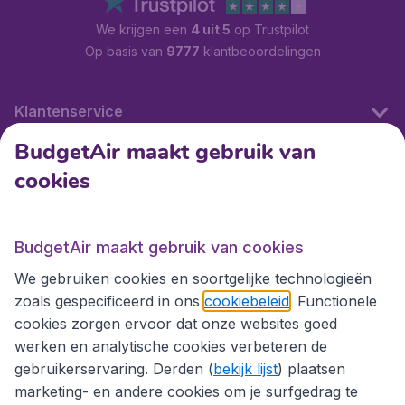
We krijgen een
4 uit 5
op Trustpilot
Op basis van
9777
klantbeoordelingen
Klantenservice
BudgetAir maakt gebruik van
cookies
Internationale sites
Internationale sites
BudgetAir maakt gebruik van cookies
We gebruiken cookies en soortgelijke technologieën
zoals gespecificeerd in ons
cookiebeleid
. Functionele
cookies zorgen ervoor dat onze websites goed
werken en analytische cookies verbeteren de
gebruikerservaring. Derden (
bekijk lijst
) plaatsen
marketing- en andere cookies om je surfgedrag te