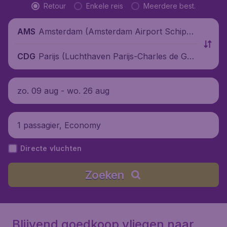
Retour
Enkele reis
Meerdere best.
Amsterdam (Amsterdam Airport Schipho
AMS
l), Nederland
Parijs (Luchthaven Parijs-Charles de Gau
CDG
lle), Frankrijk
zo. 09 aug - wo. 26 aug
1 passagier, Economy
Directe vluchten
Zoeken
Blijvend goedkoop vliegen naar