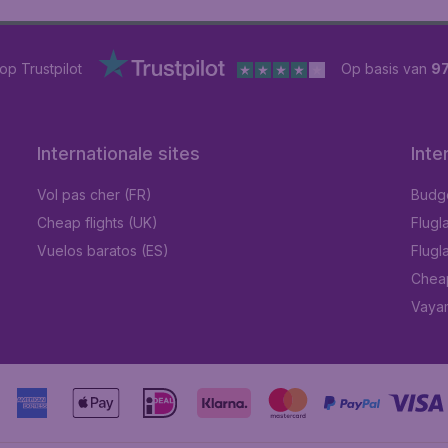
op Trustpilot
Op basis van
9
Internationale sites
Inte
Vol pas cher (FR)
Budget
Cheap flights (UK)
Flugl
Vuelos baratos (ES)
Flugl
Chea
Vayam