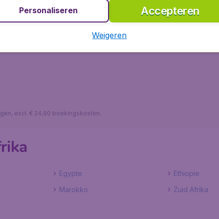
Accepteren
Personaliseren
 Kenia
Weigeren
lagen, excl. € 24,90 boekingskosten.
rika
Egypte
Ethiopie
Marokko
Zuid Afrika