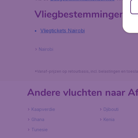
Vliegbestemmingen in
Vliegtickets Nairobi
Nairobi
*Vanaf-prijzen op retourbasis, incl. belastingen en toes
Andere vluchten naar Af
Kaapverdie
Djibouti
Ghana
Kenia
Tunesie