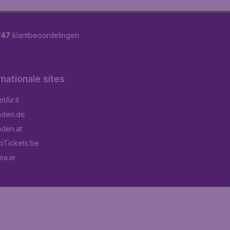
747
klantbeoordelingen
rnationale sites
Air.it
aden.de
aden.at
pTickets.be
a.ie