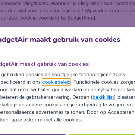
edkoopste vliegtickets. Wanneer je vliegreizen naar bestemm
 dan wel voor een zeer lage prijs! Wij vinden voor jou ee
urauto boek je voordelig bij BudgetAir.nl.
t met BudgetAir.nl
dgetAir maakt gebruik van cookies
an van alle bekende low-cost airlines, maar ook van alle and
 In een realtime overzicht zie je de goedkoopste vliegticket
uit je budget, zodat reizen een vast onderdeel van je leven k
dgetAir maakt gebruik van cookies
gebruiken cookies en soortgelijke technologieën zoals
gtickets alleen
pecificeerd in ons
cookiebeleid
. Functionele cookies zorge
oor dat onze websites goed werken en analytische cookie
ige vliegtickets, maar ook voor stedentrips en vele aanvul
beteren de gebruikerservaring. Derden (
bekijk lijst
) plaatse
teren je desgewenst bij het kiezen, reserveren en betalen
keting- en andere cookies om je surfgedrag te volgen en j
ersonaliseerde advertenties te tonen. Door op Accepteren
ir.nl
kken, ga je akkoord met alle cookies.
tijd het antwoord op al je vragen over je boeking.