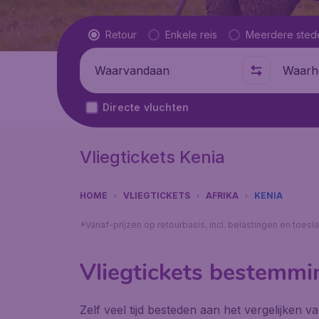
Vluchttype
Retour
Enkele reis
Meerdere sted
Waarvandaan
Waarhe
Directe vluchten
Vliegtickets Kenia
HOME
VLIEGTICKETS
AFRIKA
KENIA
*Vanaf-prijzen op retourbasis, incl. belastingen en toes
Vliegtickets bestemmi
Zelf veel tijd besteden aan het vergelijken 