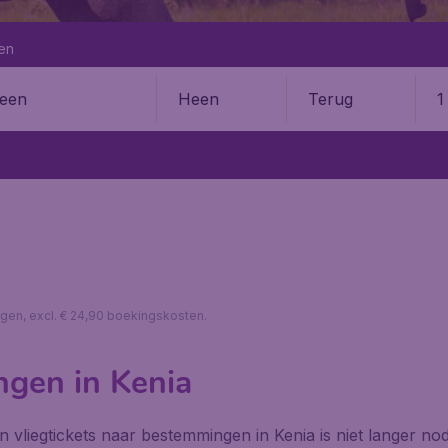
en
Heen
Terug
1
en
lagen, excl. € 24,90 boekingskosten.
ngen in Kenia
van vliegtickets naar bestemmingen in Kenia is niet langer 