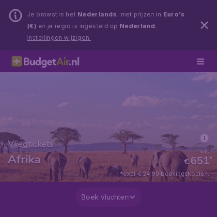
Je browst in het
Nederlands
, met prijzen in
Euro’s
(€)
en je regio is ingesteld op
Nederland
.
Instellingen wijzigen.
Vliegtickets
v.a.
Afrika
651
*
€
*excl. € 24,90 boekingskosten.
Boek vluchten