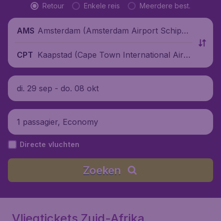
Retour
Enkele reis
Meerdere best.
Amsterdam (Amsterdam Airport Schipho
AMS
l), Nederland
Kaapstad (Cape Town International Airp
CPT
ort), Zuid-Afrika
di. 29 sep - do. 08 okt
1 passagier, Economy
Directe vluchten
Zoeken
Vliegtickets Zuid-Afrika