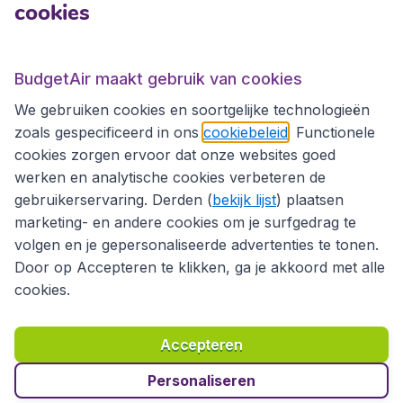
cookies
Internationale sites
Internationale sites
BudgetAir maakt gebruik van cookies
We gebruiken cookies en soortgelijke technologieën
zoals gespecificeerd in ons
cookiebeleid
. Functionele
cookies zorgen ervoor dat onze websites goed
werken en analytische cookies verbeteren de
gebruikerservaring. Derden (
bekijk lijst
) plaatsen
marketing- en andere cookies om je surfgedrag te
volgen en je gepersonaliseerde advertenties te tonen.
Door op Accepteren te klikken, ga je akkoord met alle
cookies.
Toegankelijkheidsverklaring
Algemene voorwaarden
Disclaimer
Privacybeleid
Cookies
Accepteren
Copyright © 2026
Personaliseren