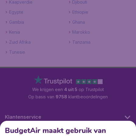
Kaapverdie
Djibouti
Egypte
Ethiopie
Gambia
Ghana
Kenia
Marokko
Zuid Afrika
Tanzania
Tunesie
We krijgen een
4 uit 5
op Trustpilot
Op basis van
9758
klantbeoordelingen
Klantenservice
BudgetAir maakt gebruik van