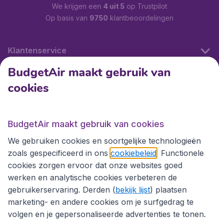
We krijgen een
4 uit 5
op Trustpilot
Op basis van
9750
klantbeoordelingen
Klantenservice
BudgetAir maakt gebruik van
cookies
Internationale sites
Internationale sites
BudgetAir maakt gebruik van cookies
We gebruiken cookies en soortgelijke technologieën
zoals gespecificeerd in ons
cookiebeleid
. Functionele
cookies zorgen ervoor dat onze websites goed
werken en analytische cookies verbeteren de
gebruikerservaring. Derden (
bekijk lijst
) plaatsen
marketing- en andere cookies om je surfgedrag te
volgen en je gepersonaliseerde advertenties te tonen.