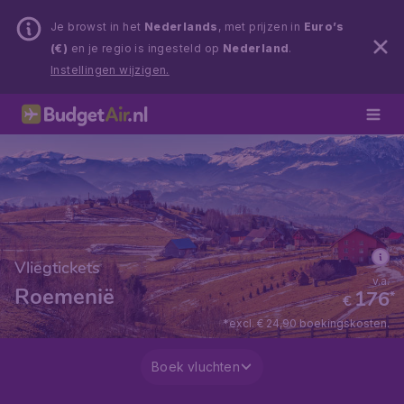
Je browst in het
Nederlands
, met prijzen in
Euro’s
(€)
en je regio is ingesteld op
Nederland
.
Instellingen wijzigen.
Vliegtickets
v.a.
Roemenië
176
*
€
*excl. € 24,90 boekingskosten.
Boek vluchten