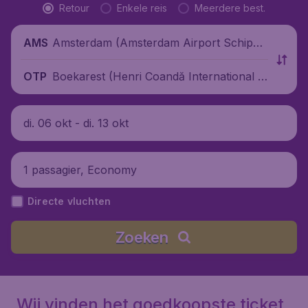
Retour
Enkele reis
Meerdere best.
Amsterdam (Amsterdam Airport Schipho
AMS
l), Nederland
Boekarest (Henri Coandă International Ai
OTP
rport), Roemenië
di. 06 okt - di. 13 okt
1 passagier, Economy
Directe vluchten
Zoeken
Wij vinden het goedkoopste ticket