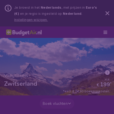
Je browst in het
Nederlands
, met prijzen in
Euro’s
(€)
en je regio is ingesteld op
Nederland
.
Instellingen wijzigen.
Vliegtickets
v.a.
Zwitserland
199
*
€
*excl. € 24,90 boekingskosten.
Boek vluchten