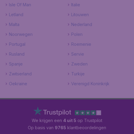
Isle Of Man
Italie
Letland
Litouwen
Malta
Nederland
Noorwegen
Polen
Portugal
Roemenie
Rusland
Servie
Spanje
Zweden
Zwitserland
Turkije
Oekraine
Verenigd Koninkrijk
We krijgen een
4 uit 5
op Trustpilot
Op basis van
9765
klantbeoordelingen