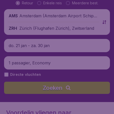
Retour
Enkele reis
Meerdere best.
Amsterdam (Amsterdam Airport Schipho
AMS
l), Nederland
Zürich (Flughafen Zürich), Zwitserland
ZRH
do. 21 jan - za. 30 jan
1 passagier, Economy
Directe vluchten
Zoeken
Voordelig vliegen naar